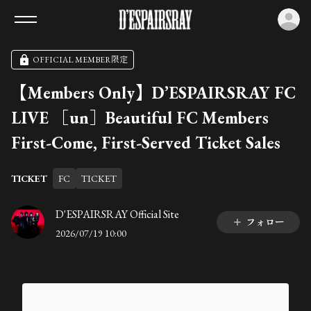
ロ
OFFICIAL MEMBER限定
【Members Only】D’ESPAIRSRAY FC
LIVE ［un］Beautiful FC Members
First-Come, First-Served Ticket Sales
TICKET
FC
TICKET
D'ESPAIRSRAY Official Site
フォロー
2026/07/19 10:00