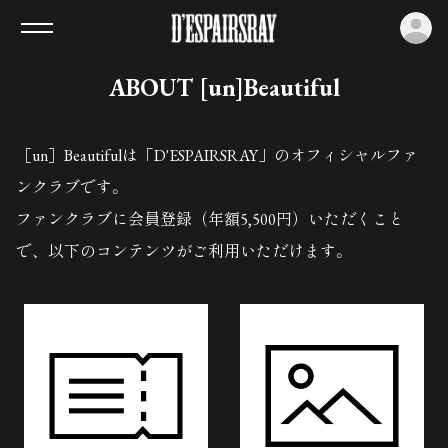
ロ
ABOUT [un]Beautiful
［un］Beautifulは「D'ESPAIRSRAY」のオフィシャルファ
ンクラブです。
ファンクラブに会員登録（年額5,500円）いただくこと
で、以下のコンテンツがご利用いただけます。