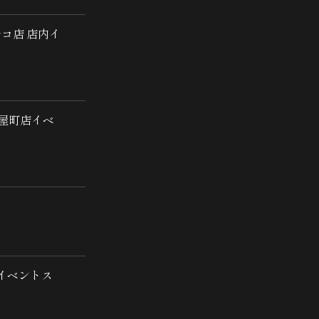
ルコ店 店内イ
茶屋町店イベ
階イベントス