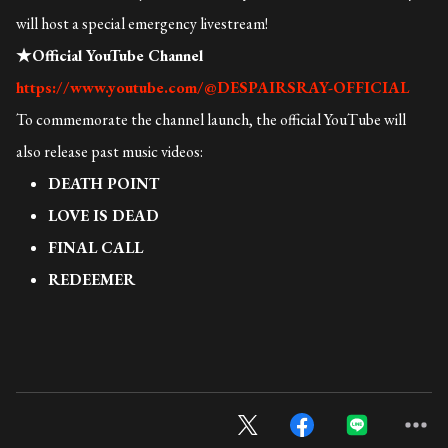
will host a special emergency livestream!
★
Official YouTube Channel
https://www.youtube.com/@DESPAIRSRAY-OFFICIAL
To commemorate the channel launch, the official YouTube will
also release past music videos:
DEATH POINT
LOVE IS DEAD
FINAL CALL
REDEEMER