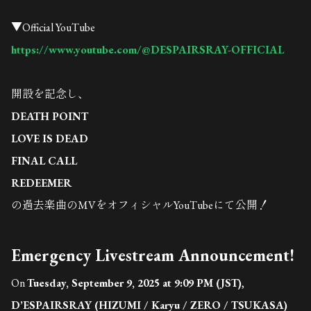
▼Official YouTube
https://www.youtube.com/@DESPAIRSRAY-OFFICIAL
開設を記念し、
DEATH POINT
LOVE IS DEAD
FINAL CALL
REDEEMER
の過去楽曲のMVをオフィシャルYouTubeにて公開！
Emergency Livestream Announcement!
On
Tuesday, September 9, 2025 at 9:09 PM (JST)
,
D’ESPAIRSRAY (HIZUMI / Karyu / ZERO / TSUKASA)