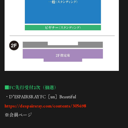
■FC先行受付2次（抽選）
・D’ESPAIRSRAY FC［un］Beautiful
https://despairsray.com/contents/305698
※会員ページ