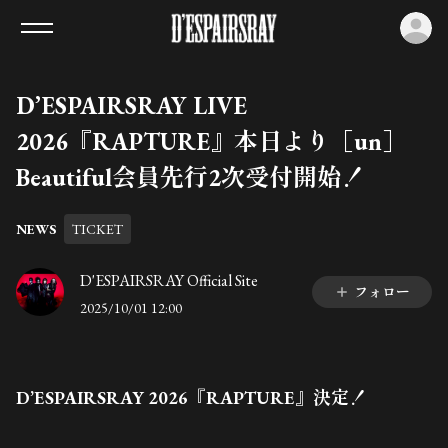
ロ
D’ESPAIRSRAY LIVE
2026『RAPTURE』本日より［un］
Beautiful会員先行2次受付開始！
NEWS
TICKET
D'ESPAIRSRAY Official Site
フォロー
2025/10/01 12:00
D’ESPAIRSRAY 2026『RAPTURE』決定！