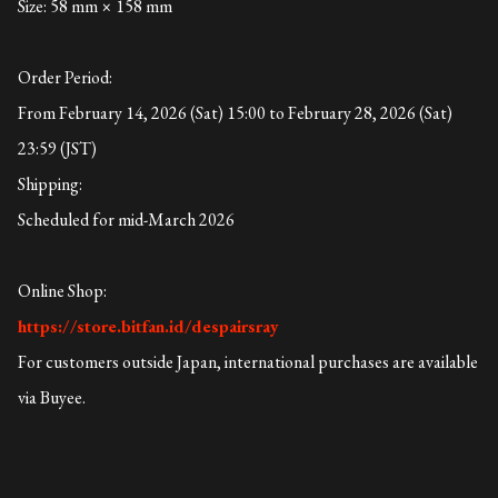
Size: 58 mm × 158 mm
Order Period:
From February 14, 2026 (Sat) 15:00 to February 28, 2026 (Sat)
23:59 (JST)
Shipping:
Scheduled for mid-March 2026
Online Shop:
https://store.bitfan.id/despairsray
For customers outside Japan, international purchases are available
via Buyee.