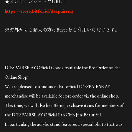
★オンラインショップURL：
https://store.bitfan.id/despairsray
※海外からご購入の方はBuyeeをご利用いただけます。
D’ESPAIRSRAY Official Goods Available for Pre-Order on the
Online Shop!
We are pleased to announce that official D’ESPAIRSRAY
merchandise will be available for pre-order via the online shop.
This time, we will also be offering exclusive items for members of
the D’ESPAIRSRAY Official Fan Club [un]Beautiful.
In particular, the acrylic stand features a special photo that was