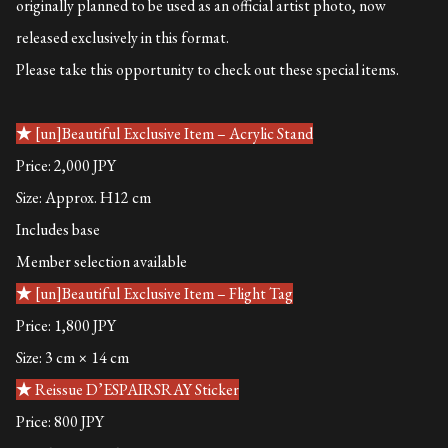
originally planned to be used as an official artist photo, now
released exclusively in this format.
Please take this opportunity to check out these special items.
★ [un]Beautiful Exclusive Item – Acrylic Stand
Price: 2,000 JPY
Size: Approx. H12 cm
Includes base
Member selection available
★ [un]Beautiful Exclusive Item – Flight Tag
Price: 1,800 JPY
Size: 3 cm × 14 cm
★ Reissue D’ESPAIRSRAY Sticker
Price: 800 JPY