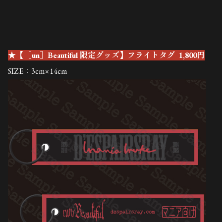
★【［un］Beautiful 限定グッズ】フライトタグ
1,800円
SIZE：3cm×14cm