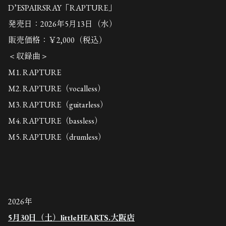
D’ESPAIRSRAY「RAPTURE」
発売日：2026年5月13日（水）
販売価格：￥2,000（税込）
＜収録曲＞
M1. RAPTURE
M2. RAPTURE（vocalless）
M3. RAPTURE（guitarless）
M4. RAPTURE（bassless）
M5. RAPTURE（drumless）
2026年
5月30日（土）
littleHEARTS.大阪店