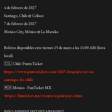
4 de febrero de 2027
Santiago, Chile @ Coliseo
7 de febrero de 2027
Mexico City, México @ La Maraka
Boletos disponibles este viernes 15 de mayo a las 11:00 AM (hora
local).
🇨🇱 Chile: PuntoTicket
https://www.puntoticket.com/2027-despairs-ray-en-
santiago-de-chile
🇲🇽 México. : FunTicket MX
https://funticket.mx/evento/espairsray-cdmx
INFO: NINSHI ENTERTAINMENT