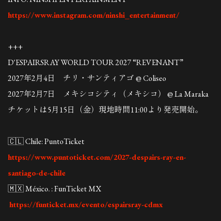
https://www.instagram.com/ninshi_entertainment/
+++
D'ESPAIRSRAY WORLD TOUR 2027 “REVENANT”
2027年2月4日 チリ・サンティアゴ @ Coliseo
2027年2月7日 メキシコシティ（メキシコ） @ La Maraka
チケットは5月15日（金）現地時間11:00より発売開始。
🇨🇱 Chile: PuntoTicket
https://www.puntoticket.com/2027-despairs-ray-en-
santiago-de-chile
🇲🇽 México. : FunTicket MX
https://funticket.mx/evento/espairsray-cdmx