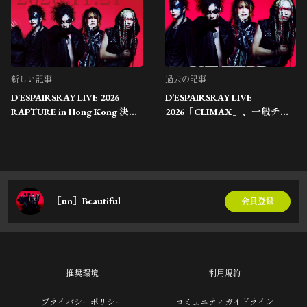
新しい記事
過去の記事
D'ESPAIRSRAY LIVE 2026
D’ESPAIRSRAY LIVE
RAPTURE in Hong Kong 決
2026「CLIMAX」、一般チケ
定！チケット情報
ット発売！
［un］Beautiful
会員登録
推奨環境
利用規約
プライバシーポリシー
コミュニティガイドライン