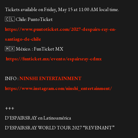
Tickets available on Friday, May 15 at 11:00 AM local time.
🇨🇱 Chile: PuntoTicket
https://www.puntoticket.com/2027-despairs-ray-en-
santiago-de-chile
🇲🇽 México. : FunTicket MX
https://funticket.mx/evento/espairsray-cdmx
INFO :
NINSHI ENTERTAINMENT
https://www.instagram.com/ninshi_entertainment/
+++
D'ESPAIRSRAY en Latinoamérica
D'ESPAIRSRAY WORLD TOUR 2027 “REVENANT”