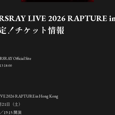
IRSRAY LIVE 2026 RAPTURE i
 決定！チケット情報
SRAY Official Site
13 18:00
IVE 2026 RAPTURE in Hong Kong
1月21日（土）
／19:15 開演