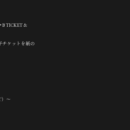
B TICKET &
子チケットを紙の
KT）～