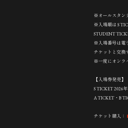
※オールスタン
※入場順は S TICK
STUDENT T
※入場番号は電
チケットと交換
※一度にオンラ
【入場券発売】
S TICKET 20
A TICKET・B 
チケット購入：
h