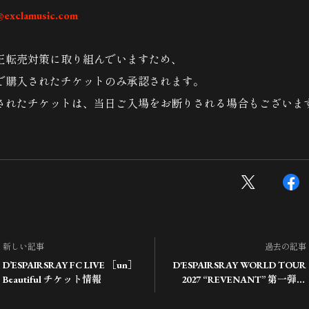
@exclamusic.com
正転売対策に取り組んでいますため、
で購入されたチケットのみ承認されます。
されたチケットは、当日ご入場をお断りされる場合もございま
新しい記事
過去の記事
D’ESPAIRSRAY FC LIVE ［un］
D'ESPAIRSRAY WORLD TOUR
Beautiful チケット情報
2027 “REVENANT” 第一弾発
表！